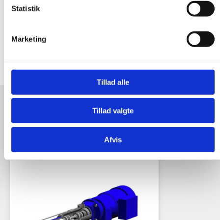
+ 45 50 17 40 18
Statistik
ths@summit.dk
Marketing
Tillad alle
Tillad valgte
Relaterede produkter
Afvis