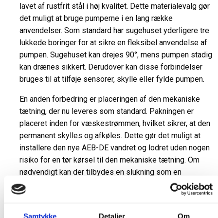
lavet af rustfrit stål i høj kvalitet. Dette materialevalg gør
det muligt at bruge pumperne i en lang række
anvendelser. Som standard har sugehuset yderligere tre
lukkede boringer for at sikre en fleksibel anvendelse af
pumpen. Sugehuset kan drejes 90°, mens pumpen stadig
kan drænes sikkert. Derudover kan disse forbindelser
bruges til at tilføje sensorer, skylle eller fylde pumpen.
En anden forbedring er placeringen af den mekaniske
tætning, der nu leveres som standard. Pakningen er
placeret inden for væskestrømmen, hvilket sikrer, at den
permanent skylles og afkøles. Dette gør det muligt at
installere den nye AEB-DE vandret og lodret uden nogen
risiko for en tør kørsel til den mekaniske tætning. Om
nødvendigt kan der tilbydes en slukning som en
mulighed for forseglingen eller alternativt kan pumpen
udstyres med en pakning af kirtler.
For at sikre en sikker pumpedrift kan vores nye
Samtykke
Detaljer
Om