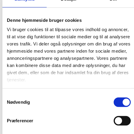
doseringspumper opgraderes med en tør
kørselsbeskyttelse (ATLS-T1) eller en trykføler (ATLS-
Denne hjemmeside bruger cookies
P).
Vi bruger cookies til at tilpasse vores indhold og annoncer,
En anden fordel ved AEB-DE er, at alle fire størrelser har
til at vise dig funktioner til sociale medier og til at analysere
identiske installationsdimensioner. Den eneste forskel er
vores trafik. Vi deler også oplysninger om din brug af vores
en variation af transportelementer (Rotor & Stator) og
hjemmeside med vores partnere inden for sociale medier,
brugen af adaptere inde i pumpen. Denne fleksibilitet
annonceringspartnere og analysepartnere. Vores partnere
muliggør en variation i strømningshastighed ved blot at
kan kombinere disse data med andre oplysninger, du har
udskifte transportelementer uden der kræves
givet dem, eller som de har indsamlet fra din brug af deres
omkostningsintensive renoveringer og
tjenester.
installationsjusteringer såsom rørændringer etc.
Samtykkevalg
Nødvendig
Thorbjørn Schrøder
Præferencer
kontakt mig hvis du har nogle
spørgsmål.