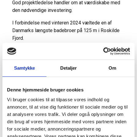
God projektledelse handler om at værdiskabe med
den nødvendige investering.
I forbindelse med vinteren 2024 væltede en af
Danmarks længste badebroer på 125 m i Roskilde
Fjord.
Anlæggets samlede værdi overstiger 1 million og så
ud til at være gået tabt. Ved hjælp af vores
projektmodel for henholdsvis teknisk og kommerciel
Samtykke
Detaljer
Om
projektstyring, lykkedes det at bjærge en del af
værdierne, klargøre området til genopbygning,
gentænke den tekniske løsning som var ret
Denne hjemmeside bruger cookies
arbejdstung, rejse nødvendig kapital til renovering og
Vi bruger cookies til at tilpasse vores indhold og
involvere 500 t frivillig arbejdskraft.
annoncer, til at vise dig funktioner til sociale medier og til
at analysere vores trafik. Vi deler også oplysninger om
Projektledelse og Engineering anslås til 100 timer.
din brug af vores hjemmeside med vores partnere inden
for sociale medier, annonceringspartnere og
Drift og vedligehold
analysepartnere. Vores partnere kan kombinere disse