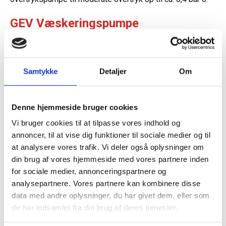
GEV Væskeringspumpe
Væskering vakuumpumper er pålidelige og billige og kan
anvendes i mange forskellige vakuum applikationer.
Samtykke
Detaljer
Om
Vand anvendes typisk som procesvæske, men andre
væsker som mineralolie, glykol, opløsningsmidler osv kan
også anvendes.
Denne hjemmeside bruger cookies
Vi bruger cookies til at tilpasse vores indhold og
annoncer, til at vise dig funktioner til sociale medier og til
at analysere vores trafik. Vi deler også oplysninger om
din brug af vores hjemmeside med vores partnere inden
for sociale medier, annonceringspartnere og
analysepartnere. Vores partnere kan kombinere disse
data med andre oplysninger, du har givet dem, eller som
de har indsamlet fra din brug af deres tjenester.