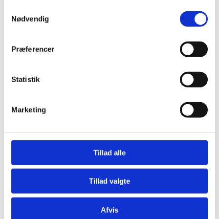
Samtykkevalg
Nødvendig
Præferencer
Statistik
Marketing
Tillad alle
Tillad valgte
GEV Lamel vakuumpumpe
Afvis
Pålidelige oliesmurte lamel vakuum pumper med