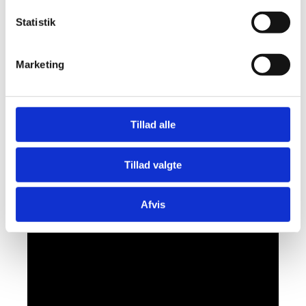
Statistik
Marketing
På videoen ses en part af kommissioneringen
(dvs. opstart og kontrol af driftsparameter) af
pumpen.
Tillad alle
Tillad valgte
Afvis